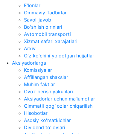
E’lonlar
Ommaviy Tadbirlar
Savol-javob
Bo'sh ish o'rinlari
Avtomobil transporti
Xizmat safari xarajatlari
Arxiv
O'z ko'chini yo'qotgan hujjatlar
Aksiyadorlarga
Komissiyalar
Affillangan shaxslar
Muhim faktlar
Ovoz berish yakunlari
Aksiyadorlar uchun ma’lumotlar
Qimmatli qog`ozlar chiqarilishi
Hisobotlar
Asosiy ko'rsatkichlar
Dividend to'lovlari