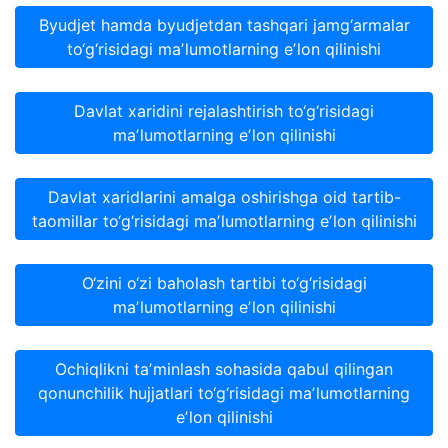
Byudjet hamda byudjetdan tashqari jamg‘armalar
to‘g‘risidagi maʼlumotlarning eʼlon qilinishi
Davlat xaridini rejalashtirish to‘g‘risidagi
maʼlumotlarning eʼlon qilinishi
Davlat xaridlarini amalga oshirishga oid tartib-
taomillar to‘g‘risidagi maʼlumotlarning eʼlon qilinishi
O‘zini o‘zi baholash tartibi to‘g‘risidagi
maʼlumotlarning eʼlon qilinishi
Ochiqlikni taʼminlash sohasida qabul qilingan
qonunchilik hujjatlari to‘g‘risidagi maʼlumotlarning
eʼlon qilinishi