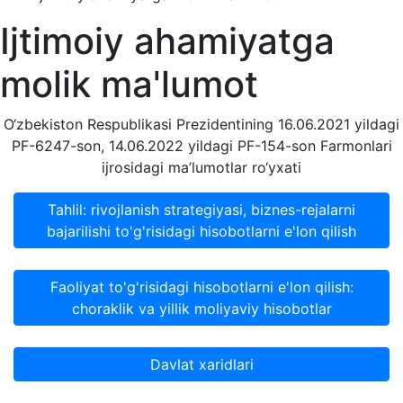
Ijtimoiy ahamiyatga
molik ma'lumot
O‘zbekiston Respublikasi Prezidentining 16.06.2021 yildagi
PF-6247-son, 14.06.2022 yildagi PF-154-son Farmonlari
ijrosidagi ma’lumotlar ro‘yxati
Tahlil: rivojlanish strategiyasi, biznes-rejalarni
bajarilishi to'g'risidagi hisobotlarni e'lon qilish
Faoliyat to'g'risidagi hisobotlarni e'lon qilish:
choraklik va yillik moliyaviy hisobotlar
Davlat xaridlari