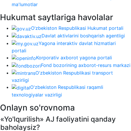
ma'lumotlar
Hukumat saytlariga havolalar
O’zbekiston Respublikasi Hukumat portali
Davlat aktivlarini boshqarish agentligi
Yagona interaktiv davlat hizmatlari
portali
Korporativ axborot yagona portali
Fond bozorining axborot-resurs markazi
O'zbekiston Respublikasi transport
vazirligi
O'zbekiston Respublikasi raqamli
texnologiyalar vazirligi
Onlayn so'rovnoma
«Yo'lqurilish» AJ faoliyatini qanday
baholaysiz?