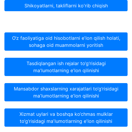
Shikoyatlarni, takliflarni ko'rib chiqish
O‘z faoliyatiga oid hisobotlarni eʼlon qilish holati,
sohaga oid muammolarni yoritish
Tasdiqlangan ish rejalar to‘g‘risidagi
maʼlumotlarning eʼlon qilinishi
Mansabdor shaxslarning xarajatlari to‘g‘risidagi
maʼlumotlarning eʼlon qilinishi
Xizmat uylari va boshqa ko‘chmas mulklar
to‘g‘risidagi maʼlumotlarning eʼlon qilinishi