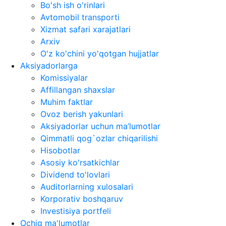
Bo'sh ish o'rinlari
Avtomobil transporti
Xizmat safari xarajatlari
Arxiv
O'z ko'chini yo'qotgan hujjatlar
Aksiyadorlarga
Komissiyalar
Affillangan shaxslar
Muhim faktlar
Ovoz berish yakunlari
Aksiyadorlar uchun ma’lumotlar
Qimmatli qog`ozlar chiqarilishi
Hisobotlar
Asosiy ko'rsatkichlar
Dividend to'lovlari
Auditorlarning xulosalari
Korporativ boshqaruv
Investisiya portfeli
Ochiq ma'lumotlar