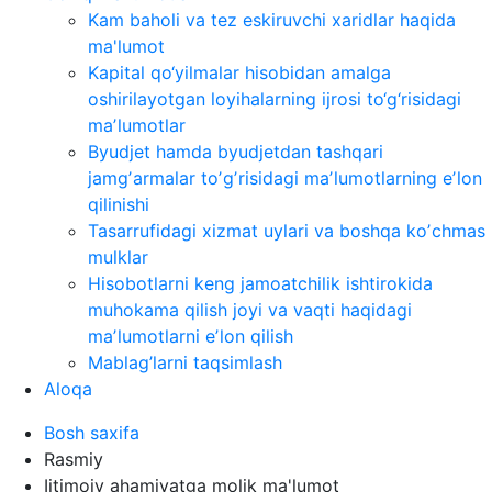
Kam baholi va tez eskiruvchi xaridlar haqida
ma'lumot
Kapital qo‘yilmalar hisobidan amalga
oshirilayotgan loyihalarning ijrosi to‘g‘risidagi
maʼlumotlar
Byudjet hamda byudjetdan tashqari
jamgʼarmalar toʼgʼrisidagi maʼlumotlarning eʼlon
qilinishi
Tasarrufidagi xizmat uylari va boshqa koʼchmas
mulklar
Hisobotlarni keng jamoatchilik ishtirokida
muhokama qilish joyi va vaqti haqidagi
maʼlumotlarni eʼlon qilish
Mablag’larni taqsimlash
Aloqa
Bosh saxifa
Rasmiy
Ijtimoiy ahamiyatga molik ma'lumot