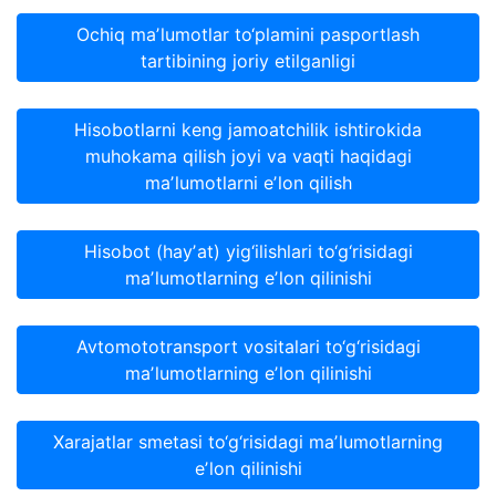
Ochiq maʼlumotlar to‘plamini pasportlash
tartibining joriy etilganligi
Hisobotlarni keng jamoatchilik ishtirokida
muhokama qilish joyi va vaqti haqidagi
maʼlumotlarni eʼlon qilish
Hisobot (hayʼat) yig‘ilishlari to‘g‘risidagi
maʼlumotlarning eʼlon qilinishi
Avtomototransport vositalari to‘g‘risidagi
maʼlumotlarning eʼlon qilinishi
Xarajatlar smetasi to‘g‘risidagi maʼlumotlarning
eʼlon qilinishi