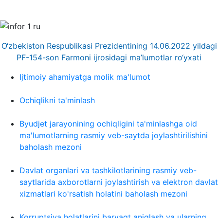
O‘zbekiston Respublikasi Prezidentining 14.06.2022 yildagi
PF-154-son Farmoni ijrosidagi ma’lumotlar ro‘yxati
Ijtimoiy ahamiyatga molik ma'lumot
Ochiqlikni ta'minlash
Byudjet jarayonining ochiqligini ta'minlashga oid
ma'lumotlarning rasmiy veb-saytda joylashtirilishini
baholash mezoni
Davlat organlari va tashkilotlarining rasmiy veb-
saytlarida axborotlarni joylashtirish va elektron davlat
xizmatlari ko'rsatish holatini baholash mezoni
Korruptsiya holatlarini barvaqt aniqlash va ularning