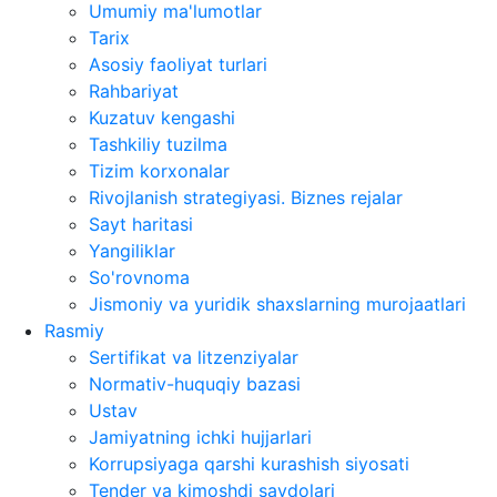
Umumiy ma'lumotlar
Tarix
Asosiy faoliyat turlari
Rahbariyat
Kuzatuv kengashi
Tashkiliy tuzilma
Tizim korxonalar
Rivojlanish strategiyasi. Biznes rejalar
Sayt haritasi
Yangiliklar
So'rovnoma
Jismoniy va yuridik shaxslarning murojaatlari
Rasmiy
Sertifikat va litzenziyalar
Normativ-huquqiy bazasi
Ustav
Jamiyatning ichki hujjarlari
Korrupsiyaga qarshi kurashish siyosati
Tender va kimoshdi savdolari