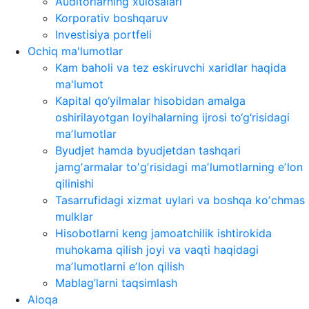
Auditorlarning xulosalari
Korporativ boshqaruv
Investisiya portfeli
Ochiq ma'lumotlar
Kam baholi va tez eskiruvchi xaridlar haqida
ma'lumot
Kapital qo‘yilmalar hisobidan amalga
oshirilayotgan loyihalarning ijrosi to‘g‘risidagi
maʼlumotlar
Byudjet hamda byudjetdan tashqari
jamgʼarmalar toʼgʼrisidagi maʼlumotlarning eʼlon
qilinishi
Tasarrufidagi xizmat uylari va boshqa koʼchmas
mulklar
Hisobotlarni keng jamoatchilik ishtirokida
muhokama qilish joyi va vaqti haqidagi
maʼlumotlarni eʼlon qilish
Mablag’larni taqsimlash
Aloqa