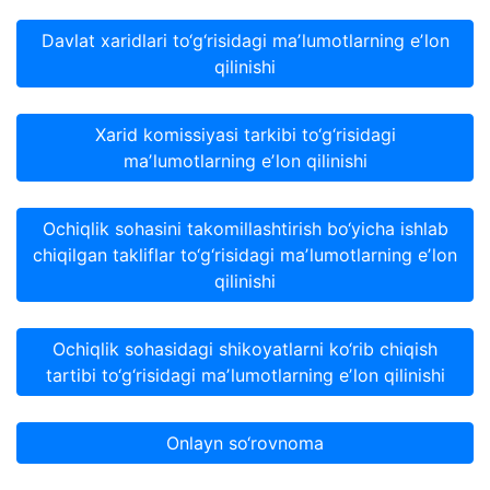
Davlat xaridlari to‘g‘risidagi maʼlumotlarning eʼlon
qilinishi
Xarid komissiyasi tarkibi to‘g‘risidagi
maʼlumotlarning eʼlon qilinishi
Ochiqlik sohasini takomillashtirish bo‘yicha ishlab
chiqilgan takliflar to‘g‘risidagi maʼlumotlarning eʼlon
qilinishi
Ochiqlik sohasidagi shikoyatlarni ko‘rib chiqish
tartibi to‘g‘risidagi maʼlumotlarning eʼlon qilinishi
Onlayn so‘rovnoma