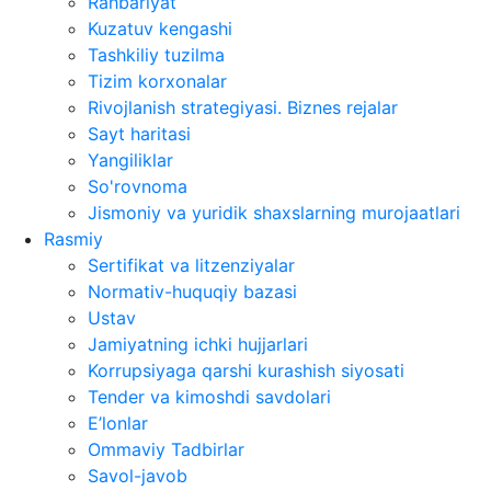
Rahbariyat
Kuzatuv kengashi
Tashkiliy tuzilma
Tizim korxonalar
Rivojlanish strategiyasi. Biznes rejalar
Sayt haritasi
Yangiliklar
So'rovnoma
Jismoniy va yuridik shaxslarning murojaatlari
Rasmiy
Sertifikat va litzenziyalar
Normativ-huquqiy bazasi
Ustav
Jamiyatning ichki hujjarlari
Korrupsiyaga qarshi kurashish siyosati
Tender va kimoshdi savdolari
E’lonlar
Ommaviy Tadbirlar
Savol-javob