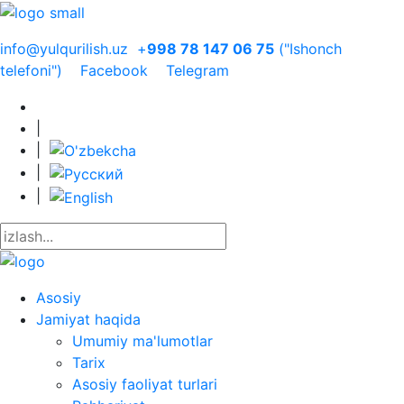
info@yulqurilish.uz
+
998 78 147 06 75
("Ishonch
telefoni")
Facebook
Telegram
|
|
|
|
Asosiy
Jamiyat haqida
Umumiy ma'lumotlar
Tarix
Asosiy faoliyat turlari